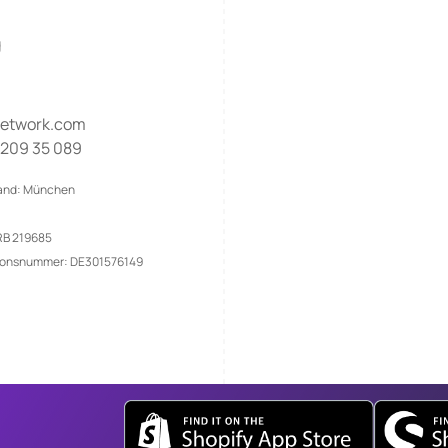
g
-network.com
 209 35 089
tand: München
RB 219685
tionsnummer: DE301576149