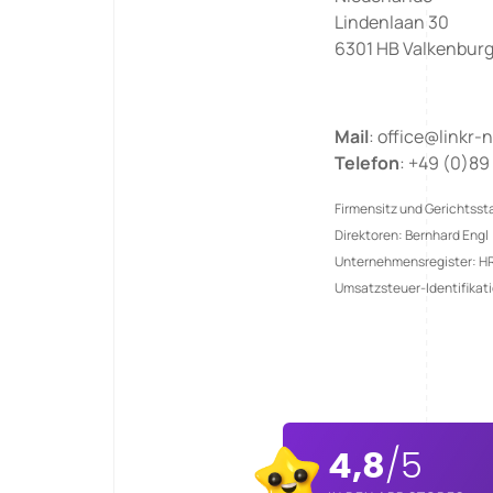
Lindenlaan 30
6301 HB Valkenbur
Mail
: office@linkr
Telefon
: +49 (0)89
Firmensitz und Gerichtss
Direktoren: Bernhard Engl
Unternehmensregister: H
Umsatzsteuer-Identifika
4,8
/5